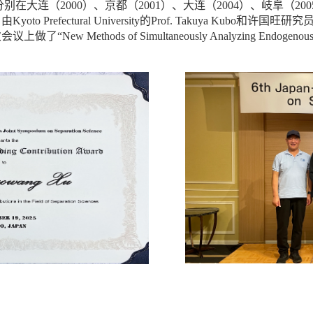
大连（2000）、京都（2001）、大连（2004）、岐阜（20
refectural University的Prof. Takuya Kub
s of Simultaneously Analyzing Endogenous and Exoge