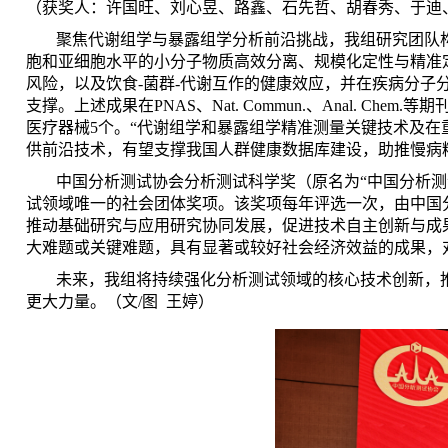
（获奖人：许国旺、刘心昱、路鑫、石先哲、胡春秀、于迪
聚焦代谢组学与暴露组学分析前沿挑战，
我
组研究团队
胞和亚细胞水平的小分子物质高效分离、规模化定性与精准
风险，以及饮食
-
菌群
-
代谢互作的健康效应，并在疾病分子
支撑。上述成果在
PNAS
、
Nat. Commun.
、
Anal. Chem.
等期
医疗器械
5
个。“代谢组学和暴露组学精准测量关键技术及在
供前沿技术，有望支撑我国人群健康数据库建设，助推慢病
中国分析测试协会分析测试科学奖（原名为“中国分析
试领域唯一的社会团体奖项。该奖项每年评选一次，由中国
推动基础研究与应用研究协同发展，促进技术自主创新与成
大难题或关键难题，具有显著或较好社会经济效益的成果，
未来，我组将持续强化分析测试领域的核心技术创新，
更大力量。（文
/图
王婷）